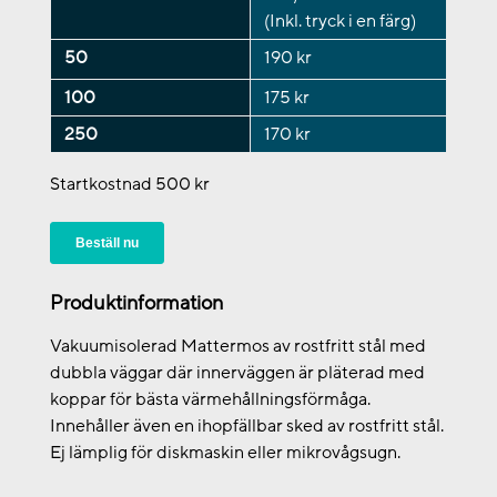
(Inkl. tryck i en färg)
50
190 kr
100
175 kr
250
170 kr
Startkostnad 500 kr
Beställ nu
Produktinformation
Vakuumisolerad Mattermos av rostfritt stål med
dubbla väggar där innerväggen är pläterad med
koppar för bästa värmehållningsförmåga.
Innehåller även en ihopfällbar sked av rostfritt stål.
Ej lämplig för diskmaskin eller mikrovågsugn.