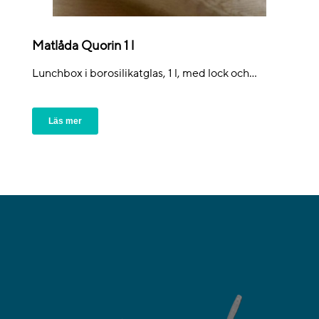
Matlåda Quorin 1 l
Lunchbox i borosilikatglas, 1 l, med lock och...
Läs mer