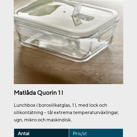
Matlåda Quorin 1 l
Lunchbox i borosilikatglas, 1 l, med lock och
silikontätning – tål extrema temperaturväxlingar,
ugn, mikro och maskindisk.
Antal
Pris/st