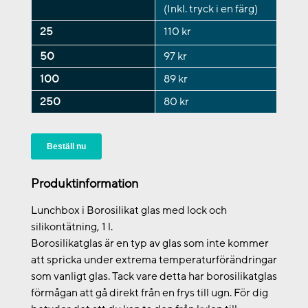
(Inkl. tryck i en färg)
25
110 kr
50
97 kr
100
89 kr
250
80 kr
Beställ nu
Produktinformation
Lunchbox i Borosilikat glas med lock och
silikontätning, 1 l.
Borosilikatglas är en typ av glas som inte kommer
att spricka under extrema temperaturförändringar
som vanligt glas. Tack vare detta har borosilikatglas
förmågan att gå direkt från en frys till ugn. För dig