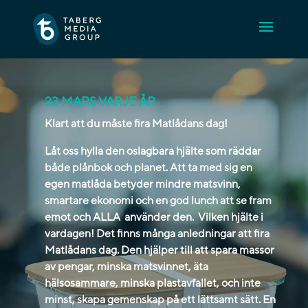
23 MARS VARJE ÅR
Klart att du måste fira Matlådans dag!
Låt oss hylla den oslagbara hjälte som räddar
både plånbok och planet. Att ta med sig en
egen matlåda betyder mindre matsvinn,
smartare ekonomi och en god lunch att se fram
emot och ALLA använder den. Vilken hjälte i
vardagen! Det finns många anledningar att fira
Matlådans dag. Den hjälper till att spara massor
av pengar, minska matsvinnet, äta
hälsosammare, minska plastavfallet, och inte
minst, skapa gemenskap på ett lättsamt sätt. En