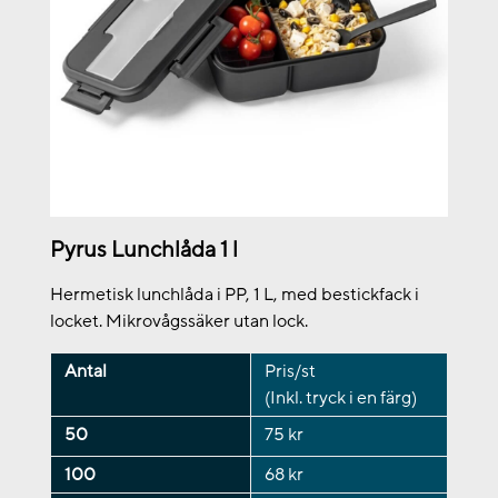
Pyrus Lunchlåda 1 l
Hermetisk lunchlåda i PP, 1 L, med bestickfack i
locket. Mikrovågssäker utan lock.
Antal
Pris/st
(Inkl. tryck i en färg)
50
75 kr
100
68 kr