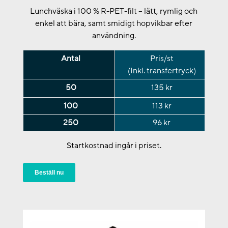
Lunchväska i 100 % R-PET-filt – lätt, rymlig och
enkel att bära, samt smidigt hopvikbar efter
användning.
Antal
Pris/st
(Inkl. transfertryck)
50
135 kr
100
113 kr
250
96 kr
Startkostnad ingår i priset.
Beställ nu