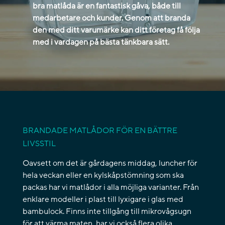
bra matlåda är en fantastisk gåva, både till
medarbetare och kunder. Genom att branda
den med ditt varumärke kan ditt företag få följa
med i vardagen på bästa tänkbara sätt.
BRANDADE MATLÅDOR FÖR EN BÄTTRE
LIVSSTIL
Oavsett om det är gårdagens middag, luncher för
hela veckan eller en kylskåpstömning som ska
packas har vi matlådor i alla möjliga varianter. Från
enklare modeller i plast till lyxigare i glas med
bambulock. Finns inte tillgång till mikrovågsugn
för att värma maten, har vi också flera olika