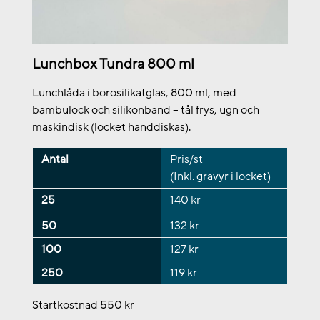
Lunchbox Tundra 800 ml
Lunchlåda i borosilikatglas, 800 ml, med
bambulock och silikonband – tål frys, ugn och
maskindisk (locket handdiskas).
Antal
Pris/st
(Inkl. gravyr i locket)
25
140 kr
50
132 kr
100
127 kr
250
119 kr
Startkostnad 550 kr