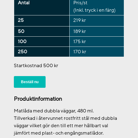
Antal
Pris/st
(Inkl. tryck i en färg)
25
219 kr
50
189 kr
100
175 kr
250
170 kr
Startkostnad 500 kr
Beställ nu
Produktinformation
Matlåda med dubbla väggar, 480 ml.
Tillverkad i återvunnet rostfritt stål med dubbla
väggar vilket gör den till ett mer hållbart val
jämfört med plast- och engångsmatlådor.