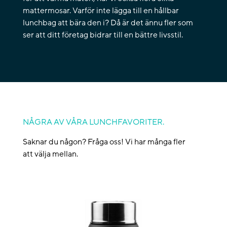
mattermosar. Varför inte lägga till en hållbar
lunchbag att bära den i? Då är det ännu fler som
ser att ditt företag bidrar till en bättre livsstil.
NÅGRA AV VÅRA LUNCHFAVORITER.
Saknar du någon? Fråga oss! Vi har många fler
att välja mellan.