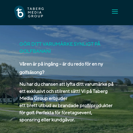
GÖR DITT VARUMÄRKE SYNLIGT PÅ
GOLFBANAN!
Våren är på ingång – är du redo för en ny
golfsäsong?
Nu har du chansen att lyfta ditt varumärke på
ett exklusivt och stilrent sätt! Vi på Taberg
Media Group erbjuder
ett brett utbud av brandade profilprodukter
för golf. Perfekta för företagsevent,
sponsring eller kundgåvor.